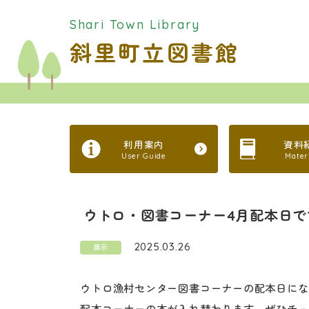
Shari Town Library
斜里町立図書館
利用案内
資料
User Guide
Mater
ウトロ・図書コーナー4月配本日で
2025.03.26
展示
ウトロ漁村センター図書コーナーの配本日にな