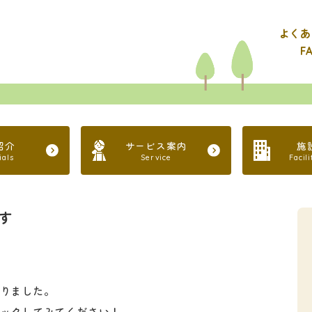
よくあ
F
紹介
サービス案内
施
ials
Service
Facil
す
りました。