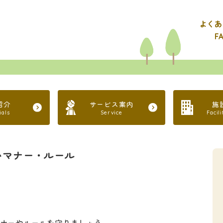
よくあ
F
紹介
サービス案内
施
ials
Service
Facil
いマナー・ルール